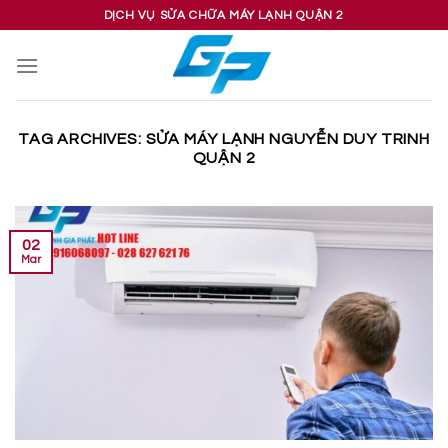
Skip
DỊCH VỤ SỬA CHỮA MÁY LẠNH QUẬN 2
to
content
TAG ARCHIVES:
SỬA MÁY LẠNH NGUYỄN DUY TRINH
QUẬN 2
02
Mar