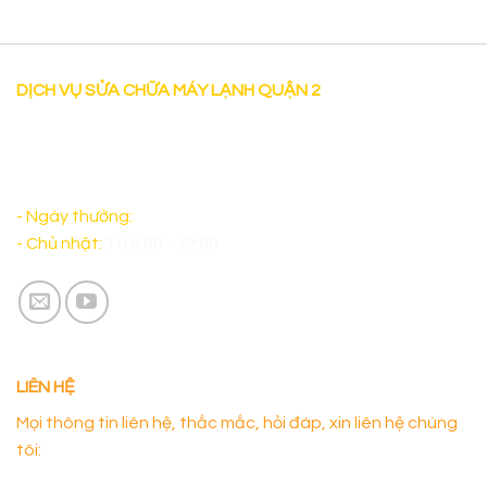
DỊCH VỤ SỬA CHỮA MÁY LẠNH QUẬN 2
"Dịch vụ Sửa chữa máy lạnh tại nhà uy tín tại Quận 2 có
mặt sau 30 phút làm việc cả thứ bảy và sáng chủ nhật
đảm bảo sẽ làm Quý Khách Hàng hài lòng. "
- Ngày thường:
Từ 8:00 - 17:00
- Chủ nhật:
Từ 8:00 - 12:00
LIÊN HỆ
Mọi thông tin liên hệ, thắc mắc, hỏi đáp, xin liên hệ chúng
tôi: