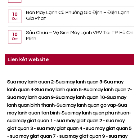
Bán Máy Lạnh Cũ Phường Gia Định – Điện Lạnh
10
Gia Phát
Oct
Sửa Chữa – Vệ Sinh Máy Lạnh VRV Tại TP. Hồ Chí
10
Minh
Oct
Liên kết website
Sua may lanh quan 2
-
Sua may lanh quan 3
-
Sua may
lanh quan 4
-
Sua may lanh quan 5
-
Sua may lanh quan 7
-
Sua may lanh quan 9
-
Sua may lanh quan 10
-
Sua may
lanh quan binh thanh
-
Sua may lanh quan go vap
-
Sua
may lanh quan tan binh
-
Sua may lanh quan phu nhuan
-
sua may giat quan 1
-
sua may giat quan 2
-
sua may
giat quan 3
-
sua may giat quan 4
-
sua may giat quan 5
-
sua may giat quan 7
-
sua may giat quan 9
-
sua may