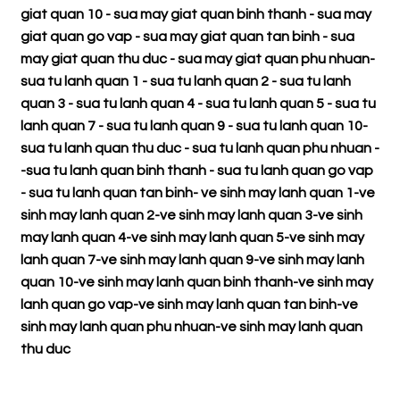
giat quan 10
-
sua may giat quan binh thanh
-
sua may
giat quan go vap
-
sua may giat quan tan binh
-
sua
may giat quan thu duc
-
sua may giat quan phu nhuan
-
sua tu lanh quan 1
-
sua tu lanh quan 2
-
sua tu lanh
quan 3
-
sua tu lanh quan 4
-
sua tu lanh quan 5
-
sua tu
lanh quan 7
-
sua tu lanh quan 9
-
sua tu lanh quan 10
-
sua tu lanh quan thu duc
-
sua tu lanh quan phu nhuan
-
-
sua tu lanh quan binh thanh
-
sua tu lanh quan go vap
-
sua tu lanh quan tan binh
-
ve sinh may lanh quan 1
-
ve
sinh may lanh quan 2
-
ve sinh may lanh quan 3
-
ve sinh
may lanh quan 4
-
ve sinh may lanh quan 5
-
ve sinh may
lanh quan 7
-
ve sinh may lanh quan 9
-
ve sinh may lanh
quan 10
-
ve sinh may lanh quan binh thanh
-
ve sinh may
lanh quan go vap
-
ve sinh may lanh quan tan binh
-
ve
sinh may lanh quan phu nhuan
-
ve sinh may lanh quan
thu duc