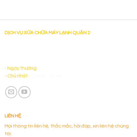
DỊCH VỤ SỬA CHỮA MÁY LẠNH QUẬN 2
"Dịch vụ Sửa chữa máy lạnh tại nhà uy tín tại Quận 2 có
mặt sau 30 phút làm việc cả thứ bảy và sáng chủ nhật
đảm bảo sẽ làm Quý Khách Hàng hài lòng. "
- Ngày thường:
Từ 8:00 - 17:00
- Chủ nhật:
Từ 8:00 - 12:00
LIÊN HỆ
Mọi thông tin liên hệ, thắc mắc, hỏi đáp, xin liên hệ chúng
tôi: