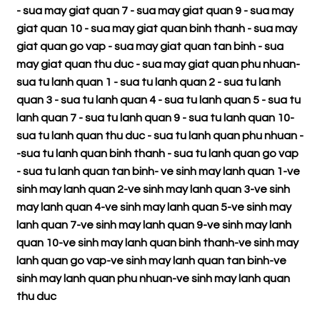
-
sua may giat quan 7
-
sua may giat quan 9
-
sua may
giat quan 10
-
sua may giat quan binh thanh
-
sua may
giat quan go vap
-
sua may giat quan tan binh
-
sua
may giat quan thu duc
-
sua may giat quan phu nhuan
-
sua tu lanh quan 1
-
sua tu lanh quan 2
-
sua tu lanh
quan 3
-
sua tu lanh quan 4
-
sua tu lanh quan 5
-
sua tu
lanh quan 7
-
sua tu lanh quan 9
-
sua tu lanh quan 10
-
sua tu lanh quan thu duc
-
sua tu lanh quan phu nhuan
-
-
sua tu lanh quan binh thanh
-
sua tu lanh quan go vap
-
sua tu lanh quan tan binh
-
ve sinh may lanh quan 1
-
ve
sinh may lanh quan 2
-
ve sinh may lanh quan 3
-
ve sinh
may lanh quan 4
-
ve sinh may lanh quan 5
-
ve sinh may
lanh quan 7
-
ve sinh may lanh quan 9
-
ve sinh may lanh
quan 10
-
ve sinh may lanh quan binh thanh
-
ve sinh may
lanh quan go vap
-
ve sinh may lanh quan tan binh
-
ve
sinh may lanh quan phu nhuan
-
ve sinh may lanh quan
thu duc