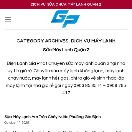
Skip
DỊCH VỤ SỬA CHỮA MÁY LẠNH QUẬN 2
to
content
CATEGORY ARCHIVES:
DỊCH VỤ MÁY LẠNH
Sửa Máy Lạnh Quận 2
Điện Lạnh Gia Phát Chuyên sửa máy lạnh quân 2 tại nhà
uy tín giá rẻ. Chuyên sửa máy lạnh không lạnh, máy lạnh
chảy nước, máy lạnh hết gas, chỉ ra gió vệ sinh tháo lắp
máy lạnh tại nhà giá rẻ gọi ngay 0903.85.8514 – 0909 765
417
Sửa Máy Lạnh Âm Trần Chảy Nước Phường Gia Định
October 11, 2025