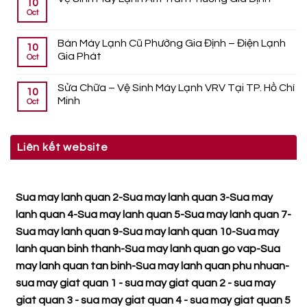
10
Oct
Bán Máy Lạnh Cũ Phường Gia Định – Điện Lạnh
10
Gia Phát
Oct
Sửa Chữa – Vệ Sinh Máy Lạnh VRV Tại TP. Hồ Chí
10
Minh
Oct
Liên kết website
Sua may lanh quan 2
-
Sua may lanh quan 3
-
Sua may
lanh quan 4
-
Sua may lanh quan 5
-
Sua may lanh quan 7
-
Sua may lanh quan 9
-
Sua may lanh quan 10
-
Sua may
lanh quan binh thanh
-
Sua may lanh quan go vap
-
Sua
may lanh quan tan binh
-
Sua may lanh quan phu nhuan
-
sua may giat quan 1
-
sua may giat quan 2
-
sua may
giat quan 3
-
sua may giat quan 4
-
sua may giat quan 5