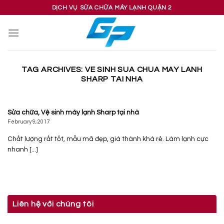
Skip
DỊCH VỤ SỬA CHỮA MÁY LẠNH QUẬN 2
to
content
TAG ARCHIVES:
VE SINH SUA CHUA MAY LANH
SHARP TAI NHA
Sửa chữa, Vệ sinh máy lạnh Sharp tại nhà
February 9, 2017
Chất lượng rất tốt, mẫu mã đẹp, giá thành khá rẻ. Làm lạnh cực
nhanh [...]
Liên hệ với chúng tôi