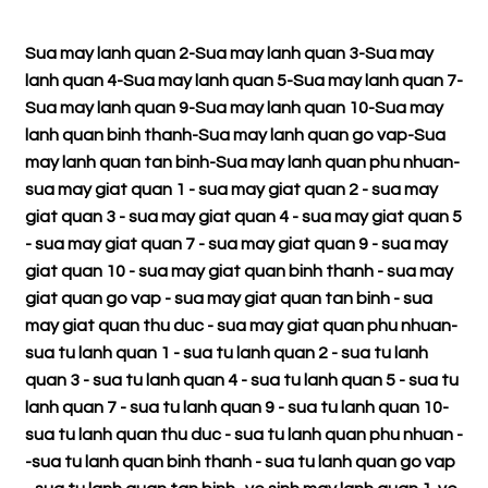
Sua may lanh quan 2
-
Sua may lanh quan 3
-
Sua may
lanh quan 4
-
Sua may lanh quan 5
-
Sua may lanh quan 7
-
Sua may lanh quan 9
-
Sua may lanh quan 10
-
Sua may
lanh quan binh thanh
-
Sua may lanh quan go vap
-
Sua
may lanh quan tan binh
-
Sua may lanh quan phu nhuan
-
sua may giat quan 1
-
sua may giat quan 2
-
sua may
giat quan 3
-
sua may giat quan 4
-
sua may giat quan 5
-
sua may giat quan 7
-
sua may giat quan 9
-
sua may
giat quan 10
-
sua may giat quan binh thanh
-
sua may
giat quan go vap
-
sua may giat quan tan binh
-
sua
may giat quan thu duc
-
sua may giat quan phu nhuan
-
sua tu lanh quan 1
-
sua tu lanh quan 2
-
sua tu lanh
quan 3
-
sua tu lanh quan 4
-
sua tu lanh quan 5
-
sua tu
lanh quan 7
-
sua tu lanh quan 9
-
sua tu lanh quan 10
-
sua tu lanh quan thu duc
-
sua tu lanh quan phu nhuan
-
-
sua tu lanh quan binh thanh
-
sua tu lanh quan go vap