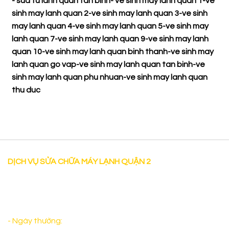
-
sua tu lanh quan tan binh
-
ve sinh may lanh quan 1
-
ve
sinh may lanh quan 2
-
ve sinh may lanh quan 3
-
ve sinh
may lanh quan 4
-
ve sinh may lanh quan 5
-
ve sinh may
lanh quan 7
-
ve sinh may lanh quan 9
-
ve sinh may lanh
quan 10
-
ve sinh may lanh quan binh thanh
-
ve sinh may
lanh quan go vap
-
ve sinh may lanh quan tan binh
-
ve
sinh may lanh quan phu nhuan
-
ve sinh may lanh quan
thu duc
DỊCH VỤ SỬA CHỮA MÁY LẠNH QUẬN 2
"Dịch vụ Sửa chữa máy lạnh tại nhà uy tín tại Quận 2 có
mặt sau 30 phút làm việc cả thứ bảy và sáng chủ nhật
đảm bảo sẽ làm Quý Khách Hàng hài lòng. "
- Ngày thường:
Từ 8:00 - 17:00