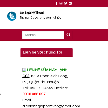
Đội Ngũ Kỹ Thuật
Tay nghề cao , chuyên nghiệp
Liên hệ với chúng tôi
LIÊN HỆ SỬA MÁY LẠNH
CS1
: 6/1A Phan Xích Long,
P.3, Quận Phú Nhuận
Tel : 0933.93.4545. Hotline:
o
0916 068 097
Email:
dienlanhgiaphat.vnn@gmail.com