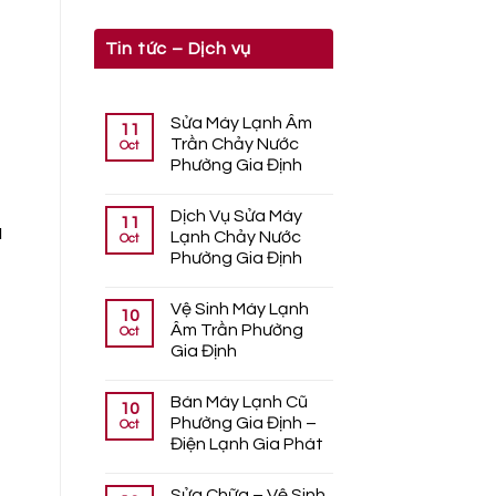
Tin tức – Dịch vụ
Sửa Máy Lạnh Âm
11
Trần Chảy Nước
Oct
Phường Gia Định
Dịch Vụ Sửa Máy
11
a
Lạnh Chảy Nước
Oct
Phường Gia Định
Vệ Sinh Máy Lạnh
10
Âm Trần Phường
Oct
Gia Định
Bán Máy Lạnh Cũ
10
Phường Gia Định –
Oct
Điện Lạnh Gia Phát
Sửa Chữa – Vệ Sinh