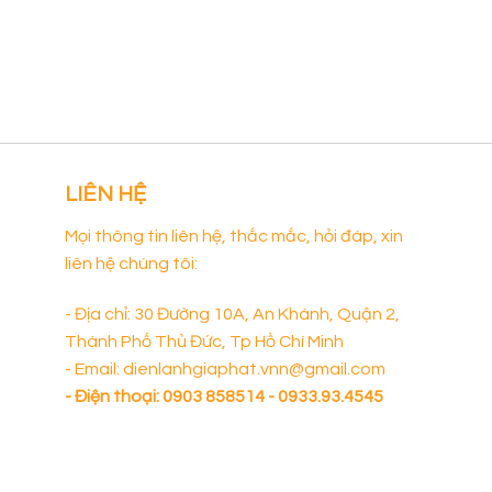
LIÊN HỆ
Mọi thông tin liên hệ, thắc mắc, hỏi đáp, xin
liên hệ chúng tôi:
à
hút
- Địa chỉ: 30 Đường 10A, An Khánh, Quận 2,
Thành Phố Thủ Đức, Tp Hồ Chí Minh
nhật
- Email: dienlanhgiaphat.vnn@gmail.com
hài
- Điện thoại:
0903 858514 - 0933.93.4545