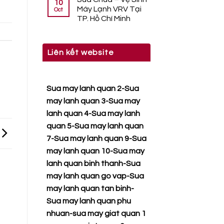
10
Máy Lạnh VRV Tại
Oct
TP. Hồ Chí Minh
Liên kết website
Sua may lanh quan 2
-
Sua
may lanh quan 3
-
Sua may
lanh quan 4
-
Sua may lanh
quan 5
-
Sua may lanh quan
7
-
Sua may lanh quan 9
-
Sua
may lanh quan 10
-
Sua may
lanh quan binh thanh
-
Sua
may lanh quan go vap
-
Sua
may lanh quan tan binh
-
Sua may lanh quan phu
nhuan
-
sua may giat quan 1