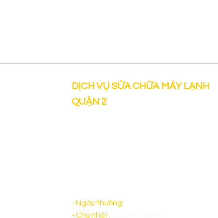
DỊCH VỤ SỬA CHỮA MÁY LẠNH
QUẬN 2
"Dịch vụ Sửa chữa máy lạnh tại nh
uy tín tại Quận 2 có mặt sau 30 p
làm việc cả thứ bảy và sáng chủ 
đảm bảo sẽ làm Quý Khách Hàng 
lòng. "
- Ngày thường:
Từ 8:00 - 17:00
- Chủ nhật:
Từ 8:00 - 12:00