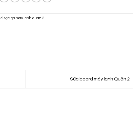
ed
sạc ga may lanh quan 2
.
Sửa board máy lạnh Quận 2