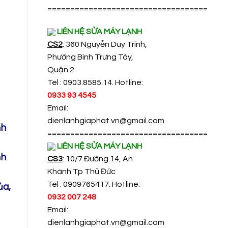
===================================
LIÊN HỆ SỬA MÁY LẠNH
CS2
: 360 Nguyễn Duy Trinh,
Phường Bình Trưng Tây,
Quận 2
Tel : 0903.8585.14. Hotline:
0933 93 4545
Email:
dienlanhgiaphat.vn@gmail.com
nh
===================================
LIÊN HỆ SỬA MÁY LẠNH
nh
CS3
: 10/7 Đường 14, An
Khánh Tp Thủ Đức
Tel : 0909765417. Hotline:
ủa,
0932 007 248
Email:
dienlanhgiaphat.vn@gmail.com