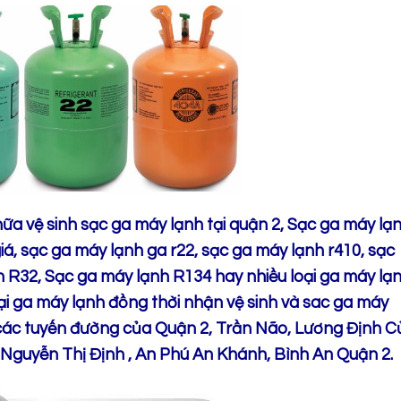
a vệ sinh sạc ga máy lạnh tại quận 2, Sạc ga máy lạ
giá, sạc ga máy lạnh ga r22, sạc ga máy lạnh r410, sạc
 R32, Sạc ga máy lạnh R134 hay nhiều loại ga máy lạ
oại ga máy lạnh đồng thời nhận vệ sinh và sac ga máy
các tuyến đường của Quận 2, Trần Não, Lương Định C
Nguyễn Thị Định , An Phú An Khánh, Bình An Quận 2.