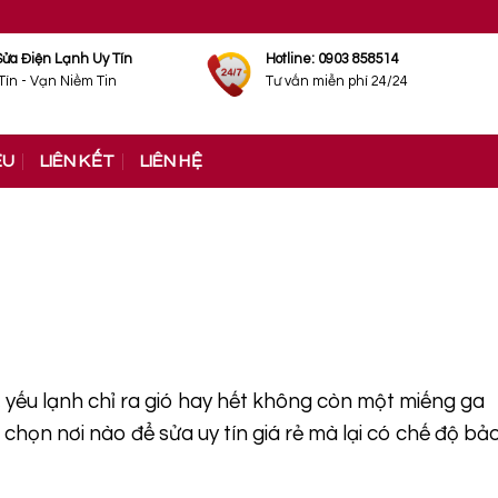
Sửa Điện Lạnh Uy Tín
Hotline: 0903 858514
Tín - Vạn Niềm Tin
Tư vấn miễn phí 24/24
ỆU
LIÊN KẾT
LIÊN HỆ
yếu lạnh chỉ ra gió hay hết không còn một miếng ga
họn nơi nào để sửa uy tín giá rẻ mà lại có chế độ bả