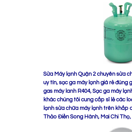
Sửa Máy lạnh Quận 2 chuyên sửa chữ
uy tín, sạc ga máy lạnh giá rẻ đúng 
gas máy lanh R404, Sạc ga máy lạnh
khác chúng tôi cung cấp sỉ lẻ các l
lạnh sửa chữa máy lạnh trên khắp 
Thảo Điền Song Hành, Mai Chi Thọ, 