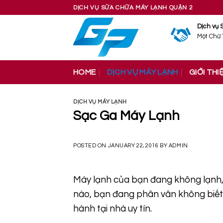
Skip
DỊCH VỤ SỬA CHỮA MÁY LẠNH QUẬN 2
to
Dịch vụ 
content
Một Chữ 
HOME
DỊCH VỤ MÁY LẠNH
GIỚI THI
DỊCH VỤ MÁY LẠNH
Sạc Ga Máy Lạnh
POSTED ON
JANUARY 22, 2016
BY
ADMIN
Máy lạnh của bạn đang không lạnh, 
nào, bạn đang phân vân không biết c
hành tại nhà uy tín.