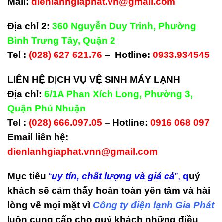
Mail:
dienlanhgiaphat.vn@gmail.com
Địa chỉ 2:
360 Nguyễn Duy Trinh, Phường
Bình Trưng Tây, Quận 2
Tel :
(028) 627 621.76
– Hotline:
0933.934545
LIÊN H
Ệ
D
Ị
CH V
Ụ
V
Ệ
SINH MÁY L
Ạ
NH
Địa chỉ:
6/1A Phan Xích Long, Phường 3,
Quận Phú Nhuận
Tel :
(028) 666.097.05
– Hotline:
0916 068 097
Email liên hệ:
dienlanhgiaphat.vnn@gmail.com
Mục tiêu
“
uy tín, chất lượng và giá cả
”,
q
uý
khách sẽ cảm thấy hoàn toàn yên tâm và hài
lòng về mọi mặt vì
Công ty điện lạnh Gia Phát
l
uôn cung cấp cho quý khách những điều