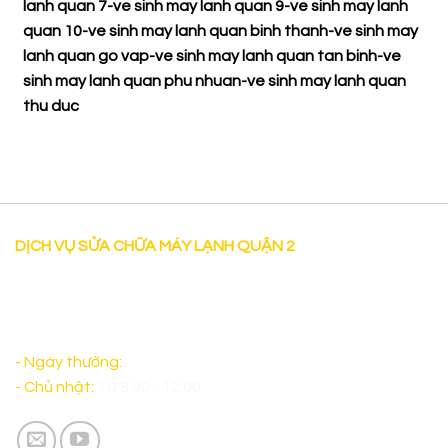
lanh quan 7
-
ve sinh may lanh quan 9
-
ve sinh may lanh
quan 10
-
ve sinh may lanh quan binh thanh
-
ve sinh may
lanh quan go vap
-
ve sinh may lanh quan tan binh
-
ve
sinh may lanh quan phu nhuan
-
ve sinh may lanh quan
thu duc
DỊCH VỤ SỬA CHỮA MÁY LẠNH QUẬN 2
"Dịch vụ Sửa chữa máy lạnh tại nhà uy tín tại Quận 2 có
mặt sau 30 phút làm việc cả thứ bảy và sáng chủ nhật
đảm bảo sẽ làm Quý Khách Hàng hài lòng. "
- Ngày thường:
Từ 8:00 - 17:00
- Chủ nhật:
Từ 8:00 - 12:00