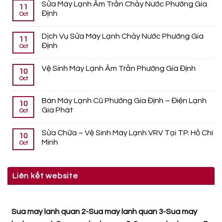
Sửa Máy Lạnh Âm Trần Chảy Nước Phường Gia
11
Định
Oct
Dịch Vụ Sửa Máy Lạnh Chảy Nước Phường Gia
11
Định
Oct
Vệ Sinh Máy Lạnh Âm Trần Phường Gia Định
10
Oct
Bán Máy Lạnh Cũ Phường Gia Định – Điện Lạnh
10
Gia Phát
Oct
Sửa Chữa – Vệ Sinh Máy Lạnh VRV Tại TP. Hồ Chí
10
Minh
Oct
Liên kết website
Sua may lanh quan 2
-
Sua may lanh quan 3
-
Sua may