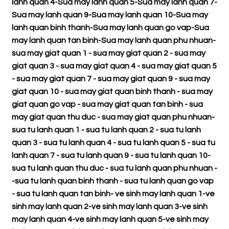
lanh quan 4
-
Sua may lanh quan 5
-
Sua may lanh quan 7
-
Sua may lanh quan 9
-
Sua may lanh quan 10
-
Sua may
lanh quan binh thanh
-
Sua may lanh quan go vap
-
Sua
may lanh quan tan binh
-
Sua may lanh quan phu nhuan
-
sua may giat quan 1
-
sua may giat quan 2
-
sua may
giat quan 3
-
sua may giat quan 4
-
sua may giat quan 5
-
sua may giat quan 7
-
sua may giat quan 9
-
sua may
giat quan 10
-
sua may giat quan binh thanh
-
sua may
giat quan go vap
-
sua may giat quan tan binh
-
sua
may giat quan thu duc
-
sua may giat quan phu nhuan
-
sua tu lanh quan 1
-
sua tu lanh quan 2
-
sua tu lanh
quan 3
-
sua tu lanh quan 4
-
sua tu lanh quan 5
-
sua tu
lanh quan 7
-
sua tu lanh quan 9
-
sua tu lanh quan 10
-
sua tu lanh quan thu duc
-
sua tu lanh quan phu nhuan
-
-
sua tu lanh quan binh thanh
-
sua tu lanh quan go vap
-
sua tu lanh quan tan binh
-
ve sinh may lanh quan 1
-
ve
sinh may lanh quan 2
-
ve sinh may lanh quan 3
-
ve sinh
may lanh quan 4
-
ve sinh may lanh quan 5
-
ve sinh may