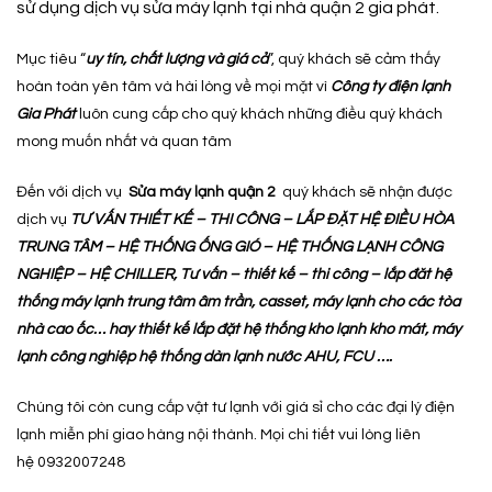
sử dụng dịch vụ sửa máy lạnh tại nhà quận 2 gia phát.
Mục tiêu “
uy tín, chất lượng và giá cả
”, quý khách sẽ cảm thấy
hoàn toàn yên tâm và hài lòng về mọi mặt vì
Công ty điện lạnh
Gia Phát
luôn cung cấp cho quý khách những điều quý khách
mong muốn nhất và quan tâm
Đến với dịch vụ
Sửa máy lạnh quận 2
quý khách sẽ nhận được
dịch vụ
TƯ VẤN THIẾT KẾ – THI CÔNG – LẮP ĐẶT HỆ ĐIỀU HÒA
TRUNG TÂM – HỆ THỐNG ỐNG GIÓ – HỆ THỐNG LẠNH CÔNG
NGHIỆP – HỆ CHILLER, Tư vấn – thiết kế – thi công – lắp đăt hệ
thống máy lạnh trung tâm âm trần, casset, máy lạnh cho các tòa
nhà cao ốc… hay thiết kế lắp đặt hệ thống kho lạnh kho mát, máy
lạnh công nghiệp hệ thống dàn lạnh nước AHU, FCU ….
Chúng tôi còn cung cấp vật tư lạnh với giá sỉ cho các đại lý điện
lạnh miễn phí giao hàng nội thành. Mọi chi tiết vui lòng liên
hệ 0932007248