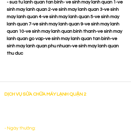
-
sua tu lanh quan tan binh
-
ve sinh may lanh quan 1
-
ve
sinh may lanh quan 2
-
ve sinh may lanh quan 3
-
ve sinh
may lanh quan 4
-
ve sinh may lanh quan 5
-
ve sinh may
lanh quan 7
-
ve sinh may lanh quan 9
-
ve sinh may lanh
quan 10
-
ve sinh may lanh quan binh thanh
-
ve sinh may
lanh quan go vap
-
ve sinh may lanh quan tan binh
-
ve
sinh may lanh quan phu nhuan
-
ve sinh may lanh quan
thu duc
DỊCH VỤ SỬA CHỮA MÁY LẠNH QUẬN 2
"Dịch vụ Sửa chữa máy lạnh tại nhà uy tín tại Quận 2 có
mặt sau 30 phút làm việc cả thứ bảy và sáng chủ nhật
đảm bảo sẽ làm Quý Khách Hàng hài lòng. "
- Ngày thường:
Từ 8:00 - 17:00