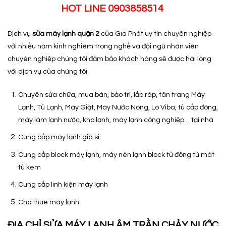
HOT LINE 0903858514
Dịch vụ
sửa máy lạnh quận 2
của Gia Phát uy tín chuyên nghiệp
với nhiều năm kinh nghiêm trong nghề và đội ngũ nhân viên
chuyên nghiệp chúng tôi đảm bảo khách hàng sẽ được hài lòng
với dịch vụ của chúng tôi.
Chuyên sửa chữa, mua bán, bảo trì, lắp ráp, tân trang Máy
Lạnh, Tủ Lạnh, Máy Giặt, Máy Nước Nóng, Lò Viba, tủ cấp đông,
máy làm lạnh nước, kho lạnh, máy lạnh công nghiệp… tại nhà
Cung cấp máy lạnh giá sỉ
Cung cấp block máy lạnh, máy nén lạnh block tủ đông tủ mát
tủ kem
Cung cấp linh kiện máy lạnh
Cho thuê máy lạnh
ĐỊA CHỈ SỬA MÁY LẠNH ÂM TRẦN CHẢY NƯỚC