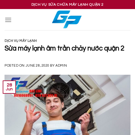
Skip
DỊCH VỤ SỬA CHỮA MÁY LẠNH QUẬN 2
to
content
DỊCH VỤ MÁY LẠNH
Sửa máy lạnh âm trần chảy nước quận 2
POSTED ON
JUNE 28, 2020
BY
ADMIN
28
Jun