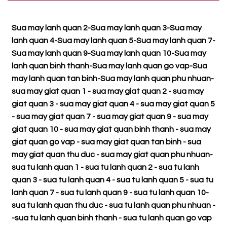
Sua may lanh quan 2
-
Sua may lanh quan 3
-
Sua may
lanh quan 4
-
Sua may lanh quan 5
-
Sua may lanh quan 7
-
Sua may lanh quan 9
-
Sua may lanh quan 10
-
Sua may
lanh quan binh thanh
-
Sua may lanh quan go vap
-
Sua
may lanh quan tan binh
-
Sua may lanh quan phu nhuan
-
sua may giat quan 1
-
sua may giat quan 2
-
sua may
giat quan 3
-
sua may giat quan 4
-
sua may giat quan 5
-
sua may giat quan 7
-
sua may giat quan 9
-
sua may
giat quan 10
-
sua may giat quan binh thanh
-
sua may
giat quan go vap
-
sua may giat quan tan binh
-
sua
may giat quan thu duc
-
sua may giat quan phu nhuan
-
sua tu lanh quan 1
-
sua tu lanh quan 2
-
sua tu lanh
quan 3
-
sua tu lanh quan 4
-
sua tu lanh quan 5
-
sua tu
lanh quan 7
-
sua tu lanh quan 9
-
sua tu lanh quan 10
-
sua tu lanh quan thu duc
-
sua tu lanh quan phu nhuan
-
-
sua tu lanh quan binh thanh
-
sua tu lanh quan go vap