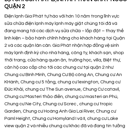
QUẬN 2
Điện lạnh Gia Phát tự hào với hơn 10 năm trong lĩnh vực
sửa chữa điện lạnh máy lạnh máy giặt chúng tôi đã và
đang mang tơi các dịch vụ sửa chữa – lắp đặt – thay thế
linh kiện – bảo hành chĩnh hãng cho khách hàng tại Quận
2 và các quận lân cân. Gia Phát nhận hợp đồng vệ sinh
máy lạnh định kỳ cho nhà hàng, công ty, khách sạn, shop
thời trang, cửa hàng quán ăn, trường học, villa, Biệt thự,
căn hộ cao cấp cho tới các chung cư tại quận 2 như
Chung cư Bình Minh, Chung Cư Bộ công An, Chung cư An
KHánh, Chung cư 5 tầng, chung cư lexington, Chung cư
Đức Khải, chung cư The Sun avenue, Chung Cư catavil,
Chung cư Masteri thảo điền, chung cư masteri an Phú,
Chung cư Ne City, Chung cư Screc , chung cư tropic
Garden, Chung cư Hoàng Anh Gia Lai River, Chung cư
Paml Height, Chung cư Homyland I và II, chung cư Lake
view quận 2 và nhiều chung cư khác đã và đang tin tưởng