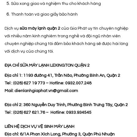
Sửa xong giao và nghiệm thu cho khách hàng
Thanh toán và giao giấy bảo hành
Dịch vụ
sửa máy lạnh quận 2
của Gia Phát uy tín chuyên nghiệp
với nhiều năm kinh nghiêm trong nghề và đội ngũ nhân viên
chuyên nghiệp chúng tôi đảm bảo khách hàng sẽ được hài lòng
với dịch vụ của chúng tôi.
ĐỊA CHỈ SỬA MÁY LẠNH LEXINGTON QUẬN 2
Địa chỉ 1: 1193 đường 41, Trần Não, Phường Bình An, Quận 2
Tel : (028) 627 19 773 – Hotline: 0932.007.248
Mail: dienlanhgiaphat.vn@gmail.com
Địa chỉ 2: 360 Nguyễn Duy Trinh, Phường Bình Trưng Tây, Quận 2
Tel : (028) 627 621.76 – Hotline: 0933.934545
LIÊN H
Ệ
D
Ị
CH V
Ụ
V
Ệ
SINH MÁY L
Ạ
NH
Địa chỉ: 6/1A Phan Xích Long, Phường 3, Quận Phú Nhuận