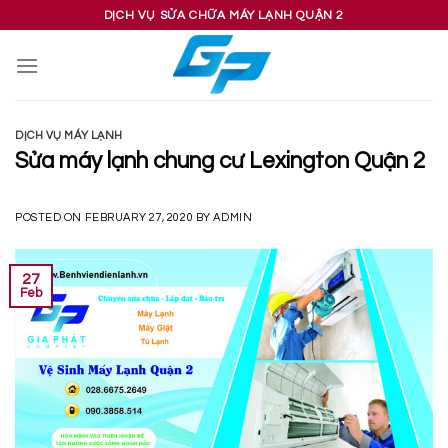
Skip
DỊCH VỤ SỬA CHỮA MÁY LẠNH QUẬN 2
to
content
DỊCH VỤ MÁY LẠNH
Sửa máy lạnh chung cư Lexington Quận 2
POSTED ON
FEBRUARY 27, 2020
BY
ADMIN
27
Feb