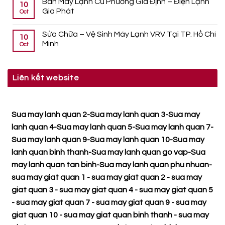
Bán Máy Lạnh Cũ Phường Gia Định – Điện Lạnh
10
Gia Phát
Oct
Sửa Chữa – Vệ Sinh Máy Lạnh VRV Tại TP. Hồ Chí
10
Minh
Oct
Liên kết website
Sua may lanh quan 2
-
Sua may lanh quan 3
-
Sua may
lanh quan 4
-
Sua may lanh quan 5
-
Sua may lanh quan 7
-
Sua may lanh quan 9
-
Sua may lanh quan 10
-
Sua may
lanh quan binh thanh
-
Sua may lanh quan go vap
-
Sua
may lanh quan tan binh
-
Sua may lanh quan phu nhuan
-
sua may giat quan 1
-
sua may giat quan 2
-
sua may
giat quan 3
-
sua may giat quan 4
-
sua may giat quan 5
-
sua may giat quan 7
-
sua may giat quan 9
-
sua may
giat quan 10
-
sua may giat quan binh thanh
-
sua may