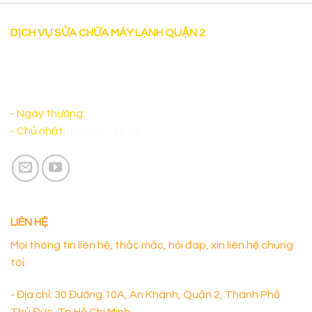
DỊCH VỤ SỬA CHỮA MÁY LẠNH QUẬN 2
"Dịch vụ Sửa chữa máy lạnh tại nhà uy tín tại Quận 2 có
mặt sau 30 phút làm việc cả thứ bảy và sáng chủ nhật
đảm bảo sẽ làm Quý Khách Hàng hài lòng. "
- Ngày thường:
Từ 8:00 - 17:00
- Chủ nhật:
Từ 8:00 - 12:00
LIÊN HỆ
Mọi thông tin liên hệ, thắc mắc, hỏi đáp, xin liên hệ chúng
tôi:
- Địa chỉ: 30 Đường 10A, An Khánh, Quận 2, Thành Phố
Thủ Đức, Tp Hồ Chí Minh