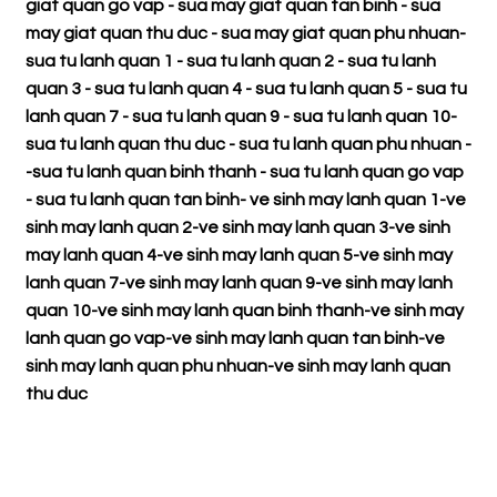
giat quan go vap
-
sua may giat quan tan binh
-
sua
may giat quan thu duc
-
sua may giat quan phu nhuan
-
sua tu lanh quan 1
-
sua tu lanh quan 2
-
sua tu lanh
quan 3
-
sua tu lanh quan 4
-
sua tu lanh quan 5
-
sua tu
lanh quan 7
-
sua tu lanh quan 9
-
sua tu lanh quan 10
-
sua tu lanh quan thu duc
-
sua tu lanh quan phu nhuan
-
-
sua tu lanh quan binh thanh
-
sua tu lanh quan go vap
-
sua tu lanh quan tan binh
-
ve sinh may lanh quan 1
-
ve
sinh may lanh quan 2
-
ve sinh may lanh quan 3
-
ve sinh
may lanh quan 4
-
ve sinh may lanh quan 5
-
ve sinh may
lanh quan 7
-
ve sinh may lanh quan 9
-
ve sinh may lanh
quan 10
-
ve sinh may lanh quan binh thanh
-
ve sinh may
lanh quan go vap
-
ve sinh may lanh quan tan binh
-
ve
sinh may lanh quan phu nhuan
-
ve sinh may lanh quan
thu duc