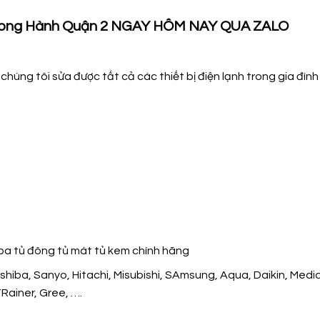
Song Hành Quận 2 NGAY HÔM NAY QUA ZALO
 chúng tôi sửa được tất cả các thiết bị điện lạnh trong gia đình
viba tủ đông tủ mát tủ kem chính hãng
hiba, Sanyo, Hitachi, Misubishi, SAmsung, Aqua, Daikin, Media
Rainer, Gree, ….