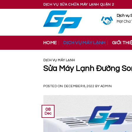
Skip
DỊCH VỤ SỬA CHỮA MÁY LẠNH QUẬN 2
to
Dịch vụ 
content
Một Chữ 
HOME
DỊCH VỤ MÁY LẠNH
GIỚI THI
DỊCH VỤ MÁY LẠNH
Sửa Máy Lạnh Đường So
POSTED ON
DECEMBER 8, 2022
BY
ADMIN
08
Dec