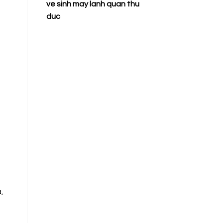
ve sinh may lanh quan thu
duc
,