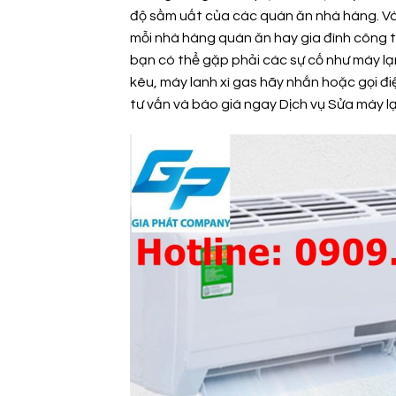
độ sầm uất của các quán ăn nhà hàng. Và
mỗi nhà hàng quán ăn hay gia đình công t
bạn có thể gặp phải các sự cố như máy lạn
kêu, máy lanh xì gas hãy nhắn hoặc gọi đ
tư vấn và báo giá ngay Dịch vụ
Sửa máy l