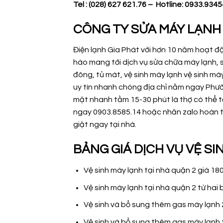
Tel : (028) 627 621.76 – Hotline: 0933.934
CÔNG TY SỬA MÁY LẠNH 
Điện lạnh Gia Phát với hơn 10 năm hoạt độ
hào mang tới dịch vụ sửa chữa máy lạnh, s
đông, tủ mát, vệ sinh máy lạnh vệ sinh má
uy tín nhanh chóng địa chỉ nằm ngay Phườ
mặt nhanh tầm 15-30 phút là thợ có thể t
ngay 0903.8585.14 hoặc nhăn zalo hoàn t
giặt ngay tại nhà.
BẢNG GIÁ DỊCH VỤ VỆ S
Vệ sinh máy lạnh tại nhà quận 2 giá 1
Vệ sinh máy lạnh tại nhà quận 2 từ hai 
Vệ sinh và bổ sung thêm gas máy lạnh
Vệ sinh và bổ sung thêm gas máy lạnh t