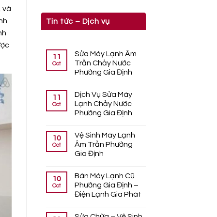
, và
ạnh
Tin tức – Dịch vụ
nh
ược
Sửa Máy Lạnh Âm
11
Trần Chảy Nước
Oct
Phường Gia Định
Dịch Vụ Sửa Máy
11
Lạnh Chảy Nước
Oct
Phường Gia Định
Vệ Sinh Máy Lạnh
10
Âm Trần Phường
Oct
Gia Định
Bán Máy Lạnh Cũ
10
Phường Gia Định –
Oct
Điện Lạnh Gia Phát
Sửa Chữa – Vệ Sinh