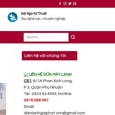
Đội Ngũ Kỹ Thuật
Tay nghề cao , chuyên nghiệp
Liên hệ với chúng tôi
LIÊN HỆ SỬA MÁY LẠNH
CS1
: 6/1A Phan Xích Long,
P.3, Quận Phú Nhuận
Tel : 0933.93.4545. Hotline:
0916 068 097
Email:
dienlanhgiaphat.vnn@gmail.com