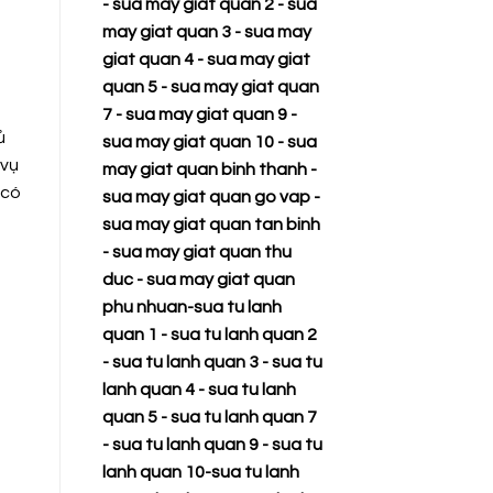
-
sua may giat quan 2
-
sua
may giat quan 3
-
sua may
giat quan 4
-
sua may giat
quan 5
-
sua may giat quan
7
-
sua may giat quan 9
-
ủ
sua may giat quan 10
-
sua
 vụ
may giat quan binh thanh
-
 có
sua may giat quan go vap
-
sua may giat quan tan binh
-
sua may giat quan thu
duc
-
sua may giat quan
phu nhuan
-
sua tu lanh
quan 1
-
sua tu lanh quan 2
-
sua tu lanh quan 3
-
sua tu
lanh quan 4
-
sua tu lanh
quan 5
-
sua tu lanh quan 7
-
sua tu lanh quan 9
-
sua tu
lanh quan 10
-
sua tu lanh