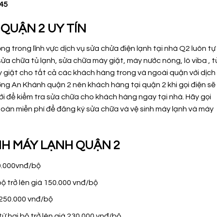
545
QUẬN 2 UY TÍN
ng trong lĩnh vực dịch vụ sửa chửa điện lạnh tại nhà Q2 luôn tự
ửa chữa tủ lạnh, sửa chữa máy giặt, máy nước nóng, lò viba , t
y giặt cho tất cả các khách hàng trong và ngoài quận với dịch
ng An Khánh quận 2 nên khách hàng tại quận 2 khi gọi điện sẽ
ới để kiểm tra sửa chữa cho khách hàng ngay tại nhà. Hãy gọi
oàn miễn phí để đăng ký sửa chữa và vệ sinh máy lạnh và máy
INH MÁY LẠNH QUẬN 2
80.000vnđ/bộ
bộ trở lên giá 150.000 vnđ/bộ
 250.000 vnđ/bộ
ừ hai bộ trở lên giá 230.000 vnđ/bộ