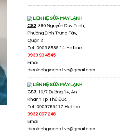
===================================
LIÊN HỆ SỬA MÁY LẠNH
CS2
: 360 Nguyễn Duy Trinh,
Phường Bình Trưng Tây,
Quận 2
Tel : 0903.8585.14. Hotline:
0933 93 4545
Email:
dienlanhgiaphat.vn@gmail.com
===================================
LIÊN HỆ SỬA MÁY LẠNH
CS3
: 10/7 Đường 14, An
Khánh Tp Thủ Đức
Tel : 0909765417. Hotline:
0932 007 248
Email:
dienlanhgiaphat.vn@gmail.com
i