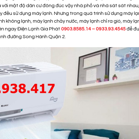
 với mật độ dân cư đông đúc vậy nhà phố và nhà sát sát nhau
y đều sử dụng máy lạnh. Nhưng trong quá trình sử dụng máy l
h không lạnh, máy lạnh chảy nước, máy lạnh chỉ ra gió, máy lạ
iện ngay Điện Lạnh Gia Phát
0903.8585.14 – 0933.93.4545
để đ
ạnh đường Song Hành Quận 2
.