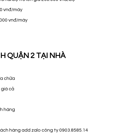
000 vnđ/máy
0.000 vnđ/máy
H QUẬN 2 TẠI NHÀ
ửa chữa
 giá cả
ch hàng
hách hàng add zalo công ty 0903.8585.14