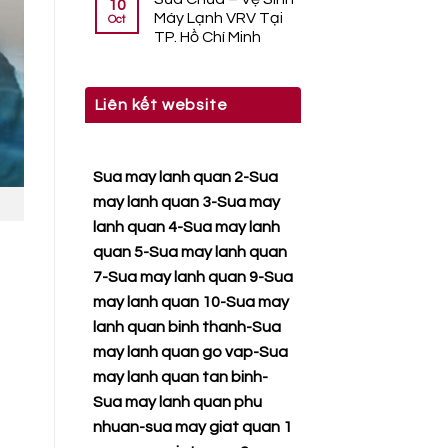
10
Máy Lạnh VRV Tại
Oct
TP. Hồ Chí Minh
Liên kết website
Sua may lanh quan 2
-
Sua
may lanh quan 3
-
Sua may
lanh quan 4
-
Sua may lanh
quan 5
-
Sua may lanh quan
7
-
Sua may lanh quan 9
-
Sua
may lanh quan 10
-
Sua may
lanh quan binh thanh
-
Sua
may lanh quan go vap
-
Sua
may lanh quan tan binh
-
Sua may lanh quan phu
nhuan
-
sua may giat quan 1