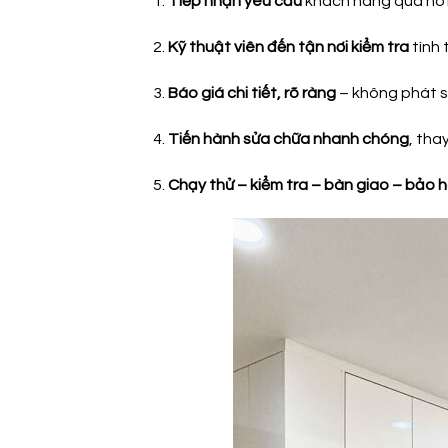
Tiếp nhận yêu cầu
khách hàng qua hot
Kỹ thuật viên đến tận nơi kiểm tra
tình 
Báo giá chi tiết, rõ ràng
– không phát si
Tiến hành sửa chữa nhanh chóng
, tha
Chạy thử – kiểm tra – bàn giao – bảo 