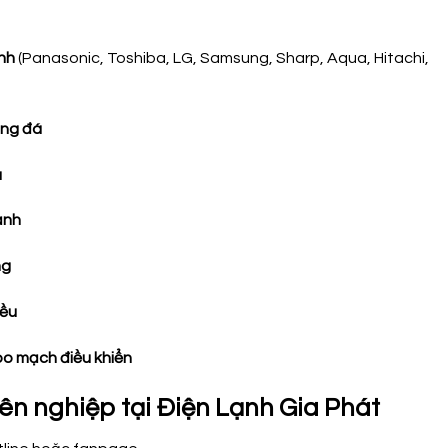
ạnh
(Panasonic, Toshiba, LG, Samsung, Sharp, Aqua, Hitachi,
ông đá
u
ạnh
ng
đều
bo mạch điều khiển
yên nghiệp tại Điện Lạnh Gia Phát