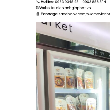
📞
Hotline:
0933 9345 45 – 0903 858 514
🌐
Website:
dienlanhgiaphat.vn
📘
Fanpage:
facebook.com/suamaylanht