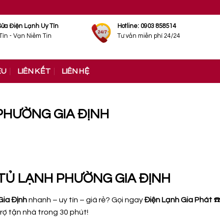
Sửa Điện Lạnh Uy Tín
Hotline: 0903 858514
Tín - Vạn Niềm Tin
Tư vấn miễn phí 24/24
ỆU
LIÊN KẾT
LIÊN HỆ
PHƯỜNG GIA ĐỊNH
 TỦ LẠNH PHƯỜNG GIA ĐỊNH
Gia Định
nhanh – uy tín – giá rẻ? Gọi ngay
Điện Lạnh Gia Phát
☎
rợ tận nhà trong 30 phút!