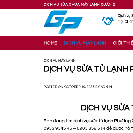
Skip
DỊCH VỤ SỬA CHỮA MÁY LẠNH QUẬN 2
to
Dịch vụ 
content
Một Chữ 
HOME
DỊCH VỤ MÁY LẠNH
GIỚI THI
DỊCH VỤ MÁY LẠNH
DỊCH VỤ SỬA TỦ LẠNH 
POSTED ON
OCTOBER 10, 2025
BY
ADMIN
DỊCH VỤ SỬA
Bạn đang tìm
dịch vụ sửa tủ lạnh Phường 
0933 9345 45 – 0903 858 514 để được hỗ t