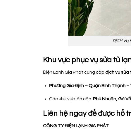
DỊCH VỤ 
Khu vực phục vụ sửa tủ lạ
Điện Lạnh Gia Phát cung cấp
dịch vụ sửa 
Phường Gia Định – Quận Bình Thạnh – T
Các khu vực lân cận:
Phú Nhuận, Gò Vấ
Liên hệ ngay để được hỗ t
CÔNG TY ĐIỆN LẠNH GIA PHÁT