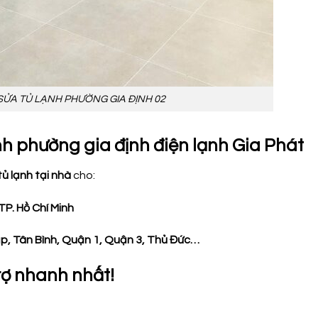
SỬA TỦ LẠNH PHƯỜNG GIA ĐỊNH 02
nh phường gia định điện lạnh Gia Phát
tủ lạnh tại nhà
cho:
P. Hồ Chí Minh
p, Tân Bình, Quận 1, Quận 3, Thủ Đức…
rợ nhanh nhất!