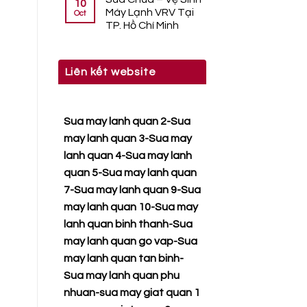
10
Máy Lạnh VRV Tại
Oct
TP. Hồ Chí Minh
Liên kết website
Sua may lanh quan 2
-
Sua
may lanh quan 3
-
Sua may
lanh quan 4
-
Sua may lanh
quan 5
-
Sua may lanh quan
7
-
Sua may lanh quan 9
-
Sua
may lanh quan 10
-
Sua may
lanh quan binh thanh
-
Sua
may lanh quan go vap
-
Sua
may lanh quan tan binh
-
Sua may lanh quan phu
nhuan
-
sua may giat quan 1