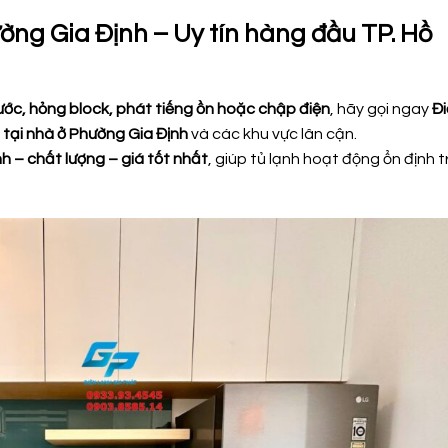
ường Gia Định – Uy tín hàng đầu TP. Hồ
ước, hỏng block, phát tiếng ồn hoặc chập điện
, hãy gọi ngay
Đi
 tại nhà ở Phường Gia Định
và các khu vực lân cận.
h – chất lượng – giá tốt nhất
, giúp tủ lạnh hoạt động ổn định t