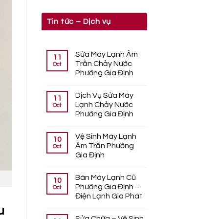
Tin tức – Dịch vụ
Sửa Máy Lạnh Âm
11
Trần Chảy Nước
Oct
Phường Gia Định
Dịch Vụ Sửa Máy
11
Lạnh Chảy Nước
Oct
Phường Gia Định
Vệ Sinh Máy Lạnh
10
Âm Trần Phường
Oct
Gia Định
Bán Máy Lạnh Cũ
10
Phường Gia Định –
Oct
Điện Lạnh Gia Phát
u
Sửa Chữa – Vệ Sinh