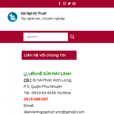
Đội Ngũ Kỹ Thuật
Tay nghề cao , chuyên nghiệp
Liên hệ với chúng tôi
LIÊN HỆ SỬA MÁY LẠNH
CS1
: 6/1A Phan Xích Long,
P.3, Quận Phú Nhuận
Tel : 0933.93.4545. Hotline:
0916 068 097
️
Email:
dienlanhgiaphat.vnn@gmail.com