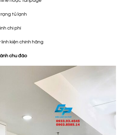
line hoặc fanpage
trạng tủ lạnh
nh chi phí
y linh kiện chính hãng
hành chu đáo