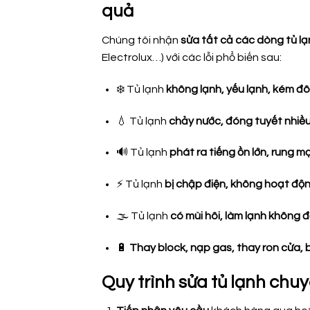
quả
Chúng tôi nhận
sửa tất cả các dòng tủ l
Electrolux…) với các lỗi phổ biến sau:
❄️ Tủ lạnh
không lạnh, yếu lạnh, kém đ
💧 Tủ lạnh
chảy nước, đóng tuyết nhiề
🔊 Tủ lạnh
phát ra tiếng ồn lớn, rung m
⚡ Tủ lạnh
bị chập điện, không hoạt độ
🌫️ Tủ lạnh
có mùi hôi, làm lạnh không 
🔋
Thay block, nạp gas, thay ron cửa, 
Quy trình sửa tủ lạnh chu