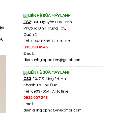
===================================
LIÊN HỆ SỬA MÁY LẠNH
CS2
: 360 Nguyễn Duy Trinh,
ện
Phường Bình Trưng Tây,
Quận 2
rở
Tel : 0903.8585.14. Hotline:
0933 93 4545
Email:
dienlanhgiaphat.vn@gmail.com
===================================
LIÊN HỆ SỬA MÁY LẠNH
CS3
: 10/7 Đường 14, An
Khánh Tp Thủ Đức
Tel : 0909765417. Hotline:
0932 007 248
Email:
dienlanhgiaphat.vn@gmail.com