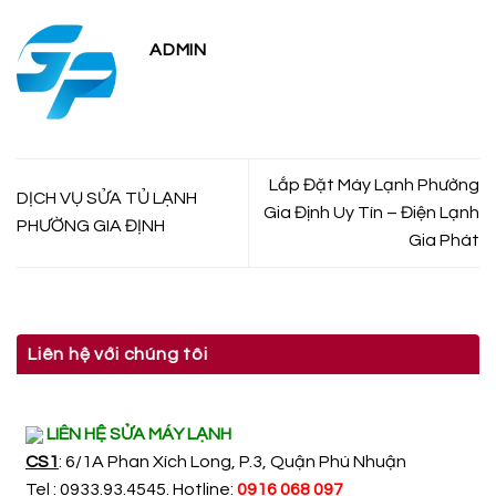
ADMIN
Lắp Đặt Máy Lạnh Phường
DỊCH VỤ SỬA TỦ LẠNH
Gia Định Uy Tín – Điện Lạnh
PHƯỜNG GIA ĐỊNH
Gia Phát
Liên hệ với chúng tôi
LIÊN HỆ SỬA MÁY LẠNH
CS1
: 6/1A Phan Xích Long, P.3, Quận Phú Nhuận
Tel : 0933.93.4545. Hotline:
0916 068 097