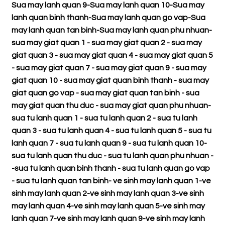
Sua may lanh quan 9
-
Sua may lanh quan 10
-
Sua may
lanh quan binh thanh
-
Sua may lanh quan go vap
-
Sua
may lanh quan tan binh
-
Sua may lanh quan phu nhuan
-
sua may giat quan 1
-
sua may giat quan 2
-
sua may
giat quan 3
-
sua may giat quan 4
-
sua may giat quan 5
-
sua may giat quan 7
-
sua may giat quan 9
-
sua may
giat quan 10
-
sua may giat quan binh thanh
-
sua may
giat quan go vap
-
sua may giat quan tan binh
-
sua
may giat quan thu duc
-
sua may giat quan phu nhuan
-
sua tu lanh quan 1
-
sua tu lanh quan 2
-
sua tu lanh
quan 3
-
sua tu lanh quan 4
-
sua tu lanh quan 5
-
sua tu
lanh quan 7
-
sua tu lanh quan 9
-
sua tu lanh quan 10
-
sua tu lanh quan thu duc
-
sua tu lanh quan phu nhuan
-
-
sua tu lanh quan binh thanh
-
sua tu lanh quan go vap
-
sua tu lanh quan tan binh
-
ve sinh may lanh quan 1
-
ve
sinh may lanh quan 2
-
ve sinh may lanh quan 3
-
ve sinh
may lanh quan 4
-
ve sinh may lanh quan 5
-
ve sinh may
lanh quan 7
-
ve sinh may lanh quan 9
-
ve sinh may lanh