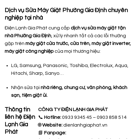
Dịch vụ Sửa Máy Giặt Phường Gia Định chuyên
nghiệp tại nhà
Điện Lạnh Gia Phát cung cấp
dịch vụ sửa máy giặt tận
nhà Phường Gia Định
, xử lý nhanh tất cả các lỗi thường
gặp trên
máy giặt cửa trước, cửa trên, máy giặt inverter,
máy giặt công nghiệp
của mọi thương hiệu:
LG, Samsung, Panasonic, Toshiba, Electrolux, Aqua,
Hitachi, Sharp, Sanyo…
Nhận sửa tại
nhà riêng, chung cư, văn phòng, khách
sạn, tiệm giặt ủi.
Thông tin
CÔNG TY ĐIỆN LẠNH GIA PHÁT
liên hệ Điện
📞
Hotline:
0933 9345 45 – 0903 858 514
Lạnh Gia
🌐
Website:
dienlanhgiaphat.vn
Phát
📘
Fanpage: