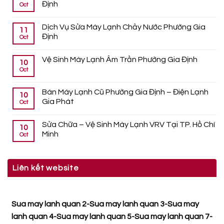
Định
Oct
Dịch Vụ Sửa Máy Lạnh Chảy Nước Phường Gia
11
Định
Oct
Vệ Sinh Máy Lạnh Âm Trần Phường Gia Định
10
Oct
Bán Máy Lạnh Cũ Phường Gia Định – Điện Lạnh
10
Gia Phát
Oct
Sửa Chữa – Vệ Sinh Máy Lạnh VRV Tại TP. Hồ Chí
10
Minh
Oct
Liên kết website
Sua may lanh quan 2
-
Sua may lanh quan 3
-
Sua may
lanh quan 4
-
Sua may lanh quan 5
-
Sua may lanh quan 7
-