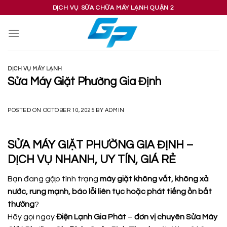
Skip
DỊCH VỤ SỬA CHỮA MÁY LẠNH QUẬN 2
to
content
DỊCH VỤ MÁY LẠNH
Sửa Máy Giặt Phường Gia Định
POSTED ON
OCTOBER 10, 2025
BY
ADMIN
SỬA MÁY GIẶT PHƯỜNG GIA ĐỊNH –
DỊCH VỤ NHANH, UY TÍN, GIÁ RẺ
Bạn đang gặp tình trạng
máy giặt không vắt, không xả
nước, rung mạnh, báo lỗi liên tục hoặc phát tiếng ồn bất
thường
?
Hãy gọi ngay
Điện Lạnh Gia Phát
–
đơn vị chuyên Sửa Máy