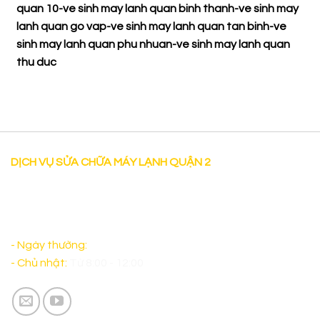
quan 10
-
ve sinh may lanh quan binh thanh
-
ve sinh may
lanh quan go vap
-
ve sinh may lanh quan tan binh
-
ve
sinh may lanh quan phu nhuan
-
ve sinh may lanh quan
thu duc
DỊCH VỤ SỬA CHỮA MÁY LẠNH QUẬN 2
"Dịch vụ Sửa chữa máy lạnh tại nhà uy tín tại Quận 2 có
mặt sau 30 phút làm việc cả thứ bảy và sáng chủ nhật
đảm bảo sẽ làm Quý Khách Hàng hài lòng. "
- Ngày thường:
Từ 8:00 - 17:00
- Chủ nhật:
Từ 8:00 - 12:00