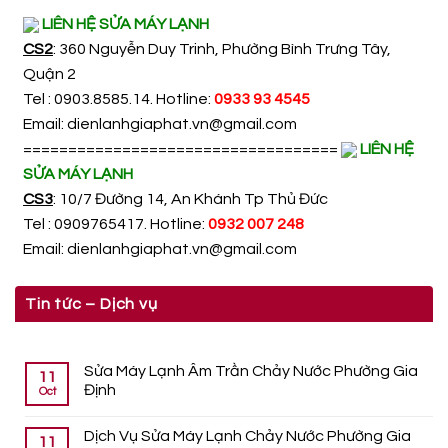
LIÊN HỆ SỬA MÁY LẠNH
CS2
: 360 Nguyễn Duy Trinh, Phường Bình Trưng Tây,
Quận 2
Tel : 0903.8585.14. Hotline:
0933 93 4545
Email:
dienlanhgiaphat.vn@gmail.com
===================================
LIÊN HỆ
SỬA MÁY LẠNH
CS3
: 10/7 Đường 14, An Khánh Tp Thủ Đức
Tel : 0909765417. Hotline:
0932 007 248
Email:
dienlanhgiaphat.vn@gmail.com
Tin tức – Dịch vụ
Sửa Máy Lạnh Âm Trần Chảy Nước Phường Gia
11
Định
Oct
Dịch Vụ Sửa Máy Lạnh Chảy Nước Phường Gia
11