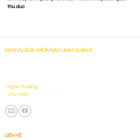
thu duc
DỊCH VỤ SỬA CHỮA MÁY LẠNH QUẬN 2
"Dịch vụ Sửa chữa máy lạnh tại nhà uy tín tại Quận 2 có
mặt sau 30 phút làm việc cả thứ bảy và sáng chủ nhật
đảm bảo sẽ làm Quý Khách Hàng hài lòng. "
- Ngày thường:
Từ 8:00 - 17:00
- Chủ nhật:
Từ 8:00 - 12:00
LIÊN HỆ