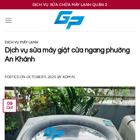
Skip
DỊCH VỤ SỬA CHỮA MÁY LẠNH QUẬN 2
to
content
DỊCH VỤ MÁY LẠNH
Dịch vụ sửa máy giặt cửa ngang phường
An Khánh
POSTED ON
OCTOBER 9, 2025
BY
ADMIN
09
Oct