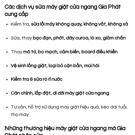
Các dịch vụ sửa máy giặt cửa ngang Gia Phát
cung cấp
Kiểm tra,
sửa lỗi máy không quay, không vắt, không xả
Sửa, thay
bạc đạn, phớt, dây curoa, lò xo, giảm chấn
Thay
mô tơ, bo mạch, cảm biến, board điều khiển
Vệ sinh lồng giặt, loại bỏ cặn bẩn, mùi hôi
Kiểm tra & sửa rò rỉ nước
Cân chỉnh, lắp đặt, di dời máy giặt cửa ngang
Tư vấn, hỗ trợ sử dụng máy giặt hiệu quả, kéo dài tuổi
thọ máy
Những thương hiệu máy giặt cửa ngang mà Gia