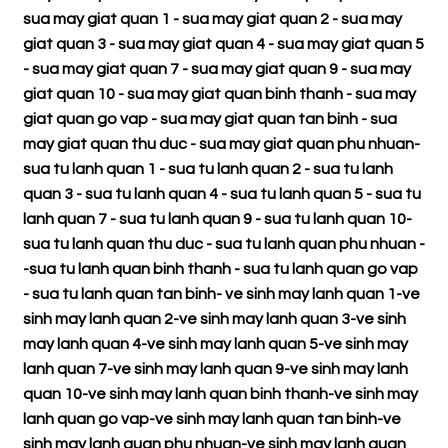
sua may giat quan 1
-
sua may giat quan 2
-
sua may
giat quan 3
-
sua may giat quan 4
-
sua may giat quan 5
-
sua may giat quan 7
-
sua may giat quan 9
-
sua may
giat quan 10
-
sua may giat quan binh thanh
-
sua may
giat quan go vap
-
sua may giat quan tan binh
-
sua
may giat quan thu duc
-
sua may giat quan phu nhuan
-
sua tu lanh quan 1
-
sua tu lanh quan 2
-
sua tu lanh
quan 3
-
sua tu lanh quan 4
-
sua tu lanh quan 5
-
sua tu
lanh quan 7
-
sua tu lanh quan 9
-
sua tu lanh quan 10
-
sua tu lanh quan thu duc
-
sua tu lanh quan phu nhuan
-
-
sua tu lanh quan binh thanh
-
sua tu lanh quan go vap
-
sua tu lanh quan tan binh
-
ve sinh may lanh quan 1
-
ve
sinh may lanh quan 2
-
ve sinh may lanh quan 3
-
ve sinh
may lanh quan 4
-
ve sinh may lanh quan 5
-
ve sinh may
lanh quan 7
-
ve sinh may lanh quan 9
-
ve sinh may lanh
quan 10
-
ve sinh may lanh quan binh thanh
-
ve sinh may
lanh quan go vap
-
ve sinh may lanh quan tan binh
-
ve
sinh may lanh quan phu nhuan
-
ve sinh may lanh quan