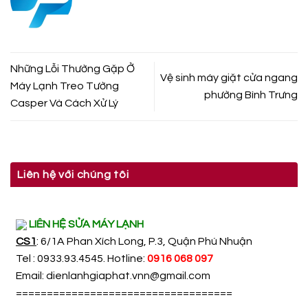
Những Lỗi Thường Gặp Ở
Vệ sinh máy giặt cửa ngang
Máy Lạnh Treo Tường
phường Bình Trưng
Casper Và Cách Xử Lý
Liên hệ với chúng tôi
LIÊN HỆ SỬA MÁY LẠNH
CS1
: 6/1A Phan Xích Long, P.3, Quận Phú Nhuận
Tel : 0933.93.4545. Hotline:
0916 068 097
Email:
dienlanhgiaphat.vnn@gmail.com
===================================