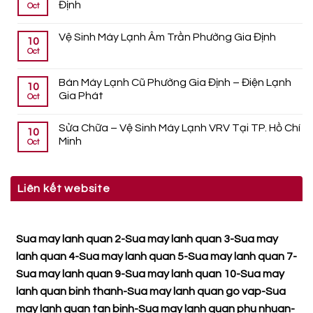
Định
Oct
Vệ Sinh Máy Lạnh Âm Trần Phường Gia Định
10
Oct
Bán Máy Lạnh Cũ Phường Gia Định – Điện Lạnh
10
Gia Phát
Oct
Sửa Chữa – Vệ Sinh Máy Lạnh VRV Tại TP. Hồ Chí
10
Minh
Oct
Liên kết website
Sua may lanh quan 2
-
Sua may lanh quan 3
-
Sua may
lanh quan 4
-
Sua may lanh quan 5
-
Sua may lanh quan 7
-
Sua may lanh quan 9
-
Sua may lanh quan 10
-
Sua may
lanh quan binh thanh
-
Sua may lanh quan go vap
-
Sua
may lanh quan tan binh
-
Sua may lanh quan phu nhuan
-