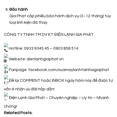
Bảo hành
Gia Phát cấp phiếu bảo hành dịch vụ (3–12 tháng) tùy
loại linh kiện đã thay.
CÔNG TY TNHH TM DV KT ĐIỆN LẠNH GIA PHÁT
Hotline: 0933 9345 45 – 0903 858 514
Website:
dienlanhgiaphat.vn
Fanpage:
facebook.com/suamaylanhtainhagiaphat
Để lại COMMENT hoặc INBOX ngay hôm nay để được tư
vấn & nhận ưu đãi hấp dẫn!
Điện Lạnh Gia Phát – Chuyên nghiệp – Uy tín – Nhanh
chóng!
Related Posts: