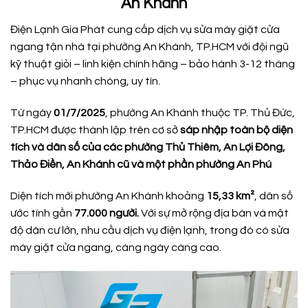
An Khánh
Điện Lạnh Gia Phát cung cấp dịch vụ sửa máy giặt cửa
ngang tận nhà tại phường An Khánh, TP.HCM với đội ngũ
kỹ thuật giỏi – linh kiện chính hãng – bảo hành 3-12 tháng
– phục vụ nhanh chóng, uy tín.
Từ ngày
01/7/2025
, phường An Khánh thuộc TP. Thủ Đức,
TP.HCM được thành lập trên cơ sở
sáp nhập toàn bộ diện
tích và dân số của các phường Thủ Thiêm, An Lợi Đông,
Thảo Điền, An Khánh cũ và một phần phường An Phú
Diện tích mới phường An Khánh khoảng
15,33 km²
, dân số
ước tính gần
77.000 người.
Với sự mở rộng địa bàn và mật
độ dân cư lớn, nhu cầu dịch vụ điện lạnh, trong đó có sửa
máy giặt cửa ngang, càng ngày càng cao.