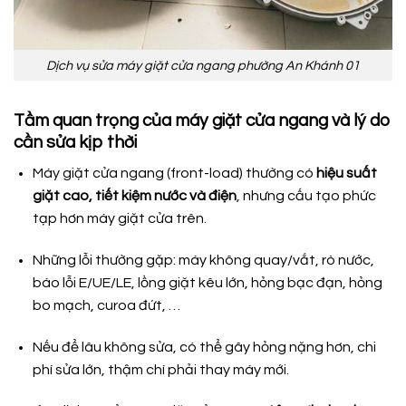
Dịch vụ sửa máy giặt cửa ngang phường An Khánh 01
Tầm quan trọng của máy giặt cửa ngang và lý do
cần sửa kịp thời
Máy giặt cửa ngang (front-load) thường có
hiệu suất
giặt cao, tiết kiệm nước và điện
, nhưng cấu tạo phức
tạp hơn máy giặt cửa trên.
Những lỗi thường gặp: máy không quay/vắt, rò nước,
báo lỗi E/UE/LE, lồng giặt kêu lớn, hỏng bạc đạn, hỏng
bo mạch, curoa đứt, …
Nếu để lâu không sửa, có thể gây hỏng nặng hơn, chi
phí sửa lớn, thậm chí phải thay máy mới.