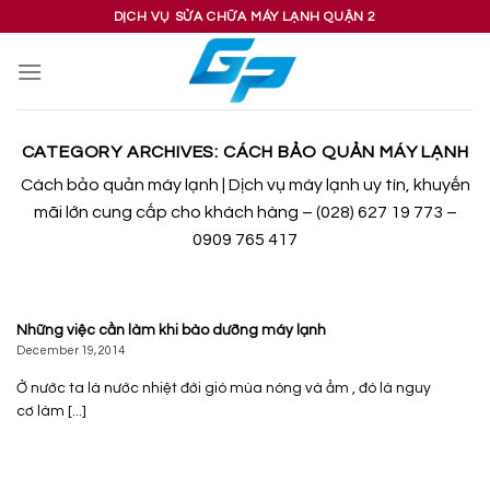
Skip
DỊCH VỤ SỬA CHỮA MÁY LẠNH QUẬN 2
to
content
CATEGORY ARCHIVES:
CÁCH BẢO QUẢN MÁY LẠNH
Cách bảo quản máy lạnh | Dịch vụ máy lạnh uy tín, khuyến
mãi lớn cung cấp cho khách hàng – (028) 627 19 773 –
0909 765 417
Những việc cần làm khi bào dưỡng máy lạnh
December 19, 2014
Ở nước ta là nước nhiệt đới gió mùa nóng và ẩm , đó là nguy
cơ làm [...]