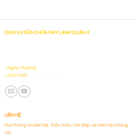
DỊCH VỤ SỬA CHỮA MÁY LẠNH QUẬN 2
"Dịch vụ Sửa chữa máy lạnh tại nhà uy tín tại Quận 2 có
mặt sau 30 phút làm việc cả thứ bảy và sáng chủ nhật
đảm bảo sẽ làm Quý Khách Hàng hài lòng. "
- Ngày thường:
Từ 8:00 - 17:00
- Chủ nhật:
Từ 8:00 - 12:00
LIÊN HỆ
Mọi thông tin liên hệ, thắc mắc, hỏi đáp, xin liên hệ chúng
tôi: