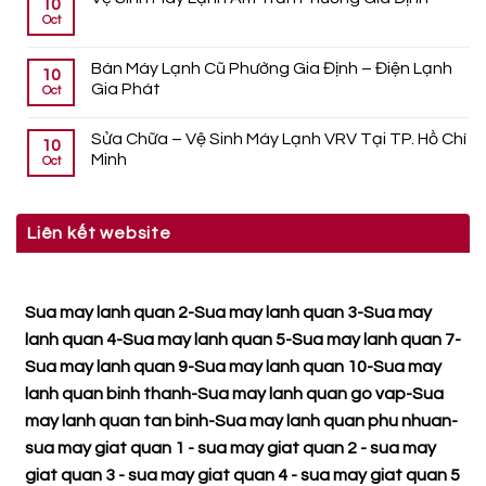
10
Oct
Bán Máy Lạnh Cũ Phường Gia Định – Điện Lạnh
10
Gia Phát
Oct
Sửa Chữa – Vệ Sinh Máy Lạnh VRV Tại TP. Hồ Chí
10
Minh
Oct
Liên kết website
Sua may lanh quan 2
-
Sua may lanh quan 3
-
Sua may
lanh quan 4
-
Sua may lanh quan 5
-
Sua may lanh quan 7
-
Sua may lanh quan 9
-
Sua may lanh quan 10
-
Sua may
lanh quan binh thanh
-
Sua may lanh quan go vap
-
Sua
may lanh quan tan binh
-
Sua may lanh quan phu nhuan
-
sua may giat quan 1
-
sua may giat quan 2
-
sua may
giat quan 3
-
sua may giat quan 4
-
sua may giat quan 5