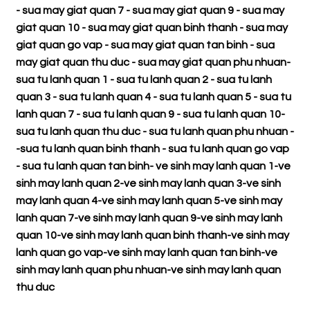
-
sua may giat quan 7
-
sua may giat quan 9
-
sua may
giat quan 10
-
sua may giat quan binh thanh
-
sua may
giat quan go vap
-
sua may giat quan tan binh
-
sua
may giat quan thu duc
-
sua may giat quan phu nhuan
-
sua tu lanh quan 1
-
sua tu lanh quan 2
-
sua tu lanh
quan 3
-
sua tu lanh quan 4
-
sua tu lanh quan 5
-
sua tu
lanh quan 7
-
sua tu lanh quan 9
-
sua tu lanh quan 10
-
sua tu lanh quan thu duc
-
sua tu lanh quan phu nhuan
-
-
sua tu lanh quan binh thanh
-
sua tu lanh quan go vap
-
sua tu lanh quan tan binh
-
ve sinh may lanh quan 1
-
ve
sinh may lanh quan 2
-
ve sinh may lanh quan 3
-
ve sinh
may lanh quan 4
-
ve sinh may lanh quan 5
-
ve sinh may
lanh quan 7
-
ve sinh may lanh quan 9
-
ve sinh may lanh
quan 10
-
ve sinh may lanh quan binh thanh
-
ve sinh may
lanh quan go vap
-
ve sinh may lanh quan tan binh
-
ve
sinh may lanh quan phu nhuan
-
ve sinh may lanh quan
thu duc