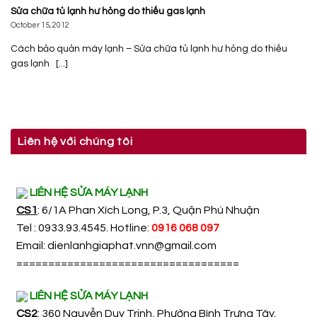
Sửa chữa tủ lạnh hư hỏng do thiếu gas lạnh
October 15, 2012
Cách bảo quản máy lạnh – Sửa chữa tủ lạnh hư hỏng do thiếu
gas lạnh [...]
Liên hệ với chúng tôi
LIÊN HỆ SỬA MÁY LẠNH
CS1
: 6/1A Phan Xích Long, P.3, Quận Phú Nhuận
Tel : 0933.93.4545. Hotline:
0916 068 097
Email:
dienlanhgiaphat.vnn@gmail.com
===================================
LIÊN HỆ SỬA MÁY LẠNH
CS2
: 360 Nguyễn Duy Trinh, Phường Bình Trưng Tây,