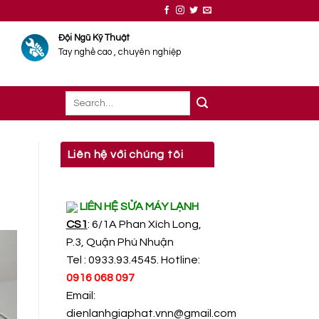
Đội Ngũ Kỹ Thuật
Tay nghề cao , chuyên nghiệp
Liên hệ với chúng tôi
LIÊN HỆ SỬA MÁY LẠNH
CS1
: 6/1A Phan Xích Long,
P.3, Quận Phú Nhuận
Tel : 0933.93.4545. Hotline:
0916 068 097
Email:
dienlanhgiaphat.vnn@gmail.com