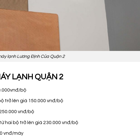
áy lạnh Lương Định Của Quận 2
MÁY LẠNH QUẬN 2
80.000vnđ/bộ
bộ trở lên giá 150.000 vnđ/bộ
 250.000 vnđ/bộ
ừ hai bộ trở lên giá 230.000 vnđ/bộ
000 vnđ/máy