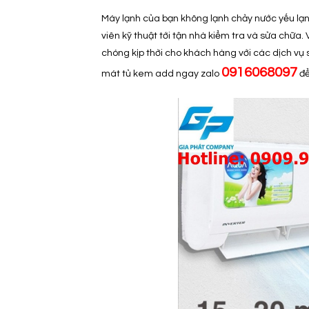
Máy lạnh của bạn không lạnh chảy nước yếu lạnh
viên kỹ thuật tới tận nhà kiểm tra và sửa chữa.
chóng kịp thời cho khách hàng với các dịch vụ 
0916068097
mát tủ kem add ngay zalo
để