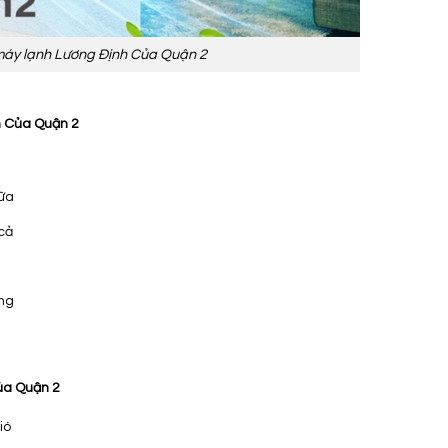
áy lạnh Lương Định Của Quận 2
h Của Quận 2
hữa
cả
ng
ủa Quận 2
ió