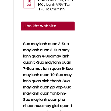
10
Máy Lạnh VRV Tại
Oct
TP. Hồ Chí Minh
Liên kết website
Sua may lanh quan 2
-
Sua
may lanh quan 3
-
Sua may
lanh quan 4
-
Sua may lanh
quan 5
-
Sua may lanh quan
7
-
Sua may lanh quan 9
-
Sua
may lanh quan 10
-
Sua may
lanh quan binh thanh
-
Sua
may lanh quan go vap
-
Sua
may lanh quan tan binh
-
Sua may lanh quan phu
nhuan
-
sua may giat quan 1