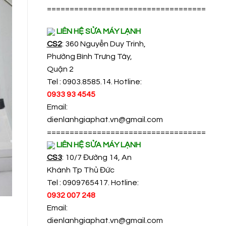
===================================
LIÊN HỆ SỬA MÁY LẠNH
CS2
: 360 Nguyễn Duy Trinh,
Phường Bình Trưng Tây,
Quận 2
Tel : 0903.8585.14. Hotline:
0933 93 4545
Email:
dienlanhgiaphat.vn@gmail.com
===================================
LIÊN HỆ SỬA MÁY LẠNH
CS3
: 10/7 Đường 14, An
Khánh Tp Thủ Đức
Tel : 0909765417. Hotline:
0932 007 248
Email:
dienlanhgiaphat.vn@gmail.com