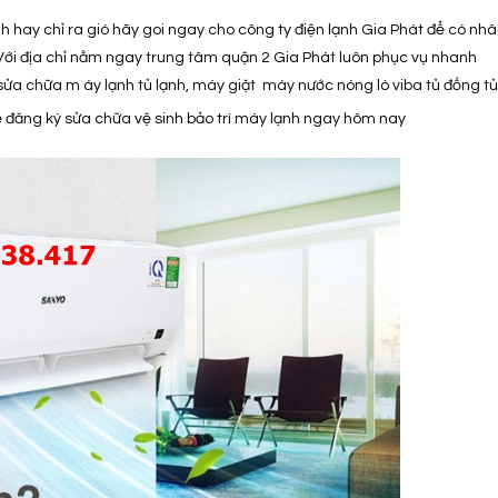
 hay chỉ ra gió hãy goi ngay cho công ty điện lạnh Gia Phát để có nh
Với địa chỉ nằm ngay trung tâm quận 2 Gia Phát luôn phục vụ nhanh
sửa chữa m áy lạnh tủ lạnh, máy giặt máy nước nóng lò viba tủ đống tủ
 đăng ký sửa chữa vệ sinh bảo trì máy lạnh ngay hôm nay