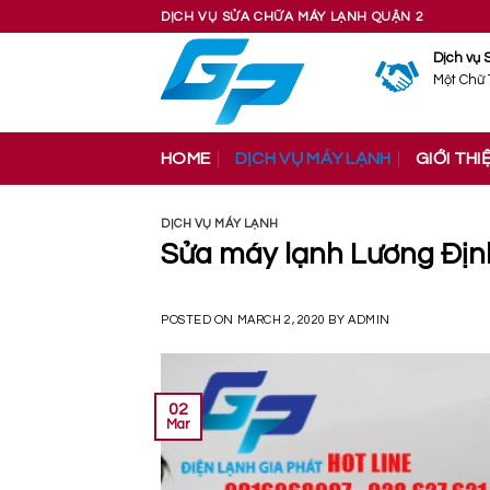
Skip
DỊCH VỤ SỬA CHỮA MÁY LẠNH QUẬN 2
to
Dịch vụ 
content
Một Chữ 
HOME
DỊCH VỤ MÁY LẠNH
GIỚI THI
DỊCH VỤ MÁY LẠNH
Sửa máy lạnh Lương Địn
POSTED ON
MARCH 2, 2020
BY
ADMIN
02
Mar