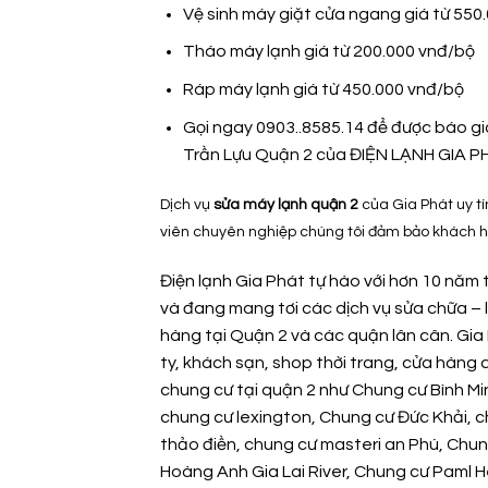
Vệ sinh máy giặt cửa ngang giá từ 55
Tháo máy lạnh giá từ 200.000 vnđ/bộ
Ráp máy lạnh giá từ 450.000 vnđ/bộ
Gọi ngay 0903..8585.14 để được báo giá
Trần Lựu Quận 2 của ĐIỆN LẠNH GIA P
Dịch vụ
sửa máy lạnh quận 2
của Gia Phát uy t
viên chuyên nghiệp chúng tôi đảm bảo khách hà
Điện lạnh Gia Phát tự hào với hơn 10 năm 
và đang mang tơi các dịch vụ sửa chữa – 
hàng tại Quận 2 và các quận lân cân. Gia
ty, khách sạn, shop thời trang, cửa hàng q
chung cư tại quận 2 như Chung cư Bình M
chung cư lexington, Chung cư Đức Khải, 
thảo điền, chung cư masteri an Phú, Chun
Hoàng Anh Gia Lai River, Chung cư Paml H