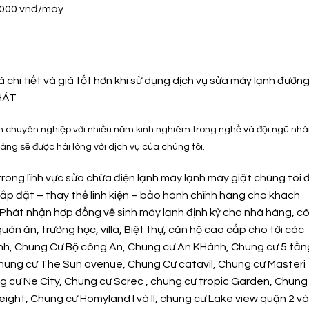
0.000 vnđ/máy
 chi tiết và giá tốt hơn khi sử dụng dịch vụ sửa máy lạnh đườn
HÁT.
ín chuyên nghiệp với nhiều năm kinh nghiêm trong nghề và đội ngũ nh
ng sẽ được hài lòng với dịch vụ của chúng tôi.
trong lĩnh vực sửa chữa điện lạnh máy lạnh máy giặt chúng tôi 
lắp đặt – thay thế linh kiện – bảo hành chĩnh hãng cho khách
 Phát nhận hợp đồng vệ sinh máy lạnh định kỳ cho nhà hàng, c
uán ăn, trường học, villa, Biệt thự, căn hộ cao cấp cho tới các
inh, Chung Cư Bộ công An, Chung cư An KHánh, Chung cư 5 tần
chung cư The Sun avenue, Chung Cư catavil, Chung cư Masteri
g cư Ne City, Chung cư Screc , chung cư tropic Garden, Chung
eight, Chung cư Homyland I và II, chung cư Lake view quận 2 và