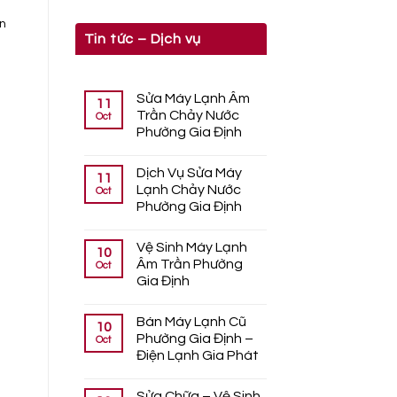
ân
Tin tức – Dịch vụ
Sửa Máy Lạnh Âm
11
Trần Chảy Nước
Oct
Phường Gia Định
Dịch Vụ Sửa Máy
11
Lạnh Chảy Nước
Oct
Phường Gia Định
Vệ Sinh Máy Lạnh
10
Âm Trần Phường
Oct
Gia Định
Bán Máy Lạnh Cũ
10
Phường Gia Định –
Oct
Điện Lạnh Gia Phát
Sửa Chữa – Vệ Sinh