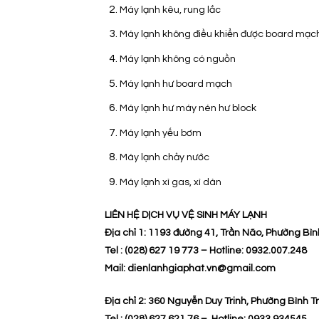
Máy lạnh kêu, rung lắc
Máy lạnh không điều khiển được board mạch
Máy lạnh không có nguồn
Máy lạnh hư board mạch
Máy lạnh hư máy nén hư block
Máy lạnh yếu bơm
Máy lạnh chảy nước
Máy lạnh xì gas, xì dàn
LIÊN HỆ DỊCH VỤ VỆ SINH MÁY LẠNH
Địa chỉ 1: 1193 đường 41, Trần Não, Phường Bìn
Tel : (028) 627 19 773 – Hotline: 0932.007.248
Mail: dienlanhgiaphat.vn@gmail.com
Địa chỉ 2: 360 Nguyễn Duy Trinh, Phường Bình T
Tel : (028) 627 621.76 – Hotline: 0933.934545